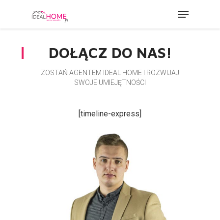
Skip
Menu
to
Close
main
Menu
DOŁĄCZ DO NAS!
content
ZOSTAŃ AGENTEM IDEAL HOME I ROZWIJAJ
SWOJE UMIEJĘTNOŚCI
[timeline-express]